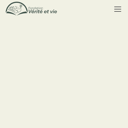
accueil
/
nos enseignements
/
collection soleil levant
collection soleil levant
/
this is some text inside of a div block.
LES ENSEIGNEMENTS
Collection Soleil
Levant
La Collection Soleil Levant invite à accueillir
chaque jour comme un don, éclairé par la foi,