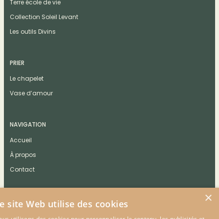
Terre école de vie
Collection Soleil Levant
Les outils Divins
PRIER
Le chapelet
Vase d’amour
NAVIGATION
Accueil
À propos
Contact
×
e site Web utilise des cookies
us utilisons des cookies pour personnaliser le contenu, les publicités et