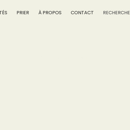
TÉS
PRIER
À PROPOS
CONTACT
RECHERCHE
collection soleil levant
/
thème de base
Collection Soleil Levant
Thème de
base