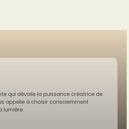
nte qui dévoile la puissance créatrice de
us appelle à choisir consciemment
la lumière.