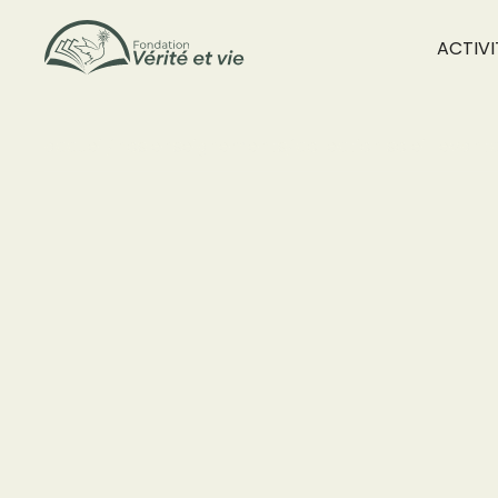
ACTIVI
accueil
/
nos enseignements
/
collection soleil levant