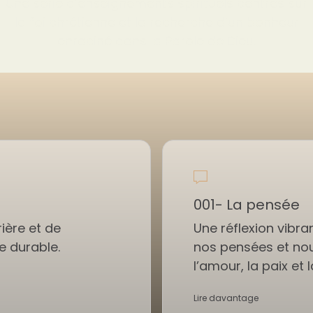
Une série d’enseignements spirituels centrés sur
la foi chrétienne et la recherche d’un bonheur
enraciné dans la Parole de Dieu.
001- La pensée
ière et de
Une réflexion vibra
e durable.
nos pensées et no
l’amour, la paix et 
Lire davantage