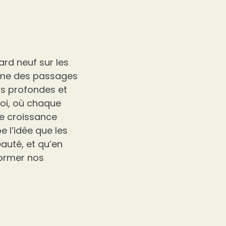
ard neuf sur les
mme des passages
ns profondes et
foi, où chaque
de croissance
e l’idée que les
eauté, et qu’en
former nos