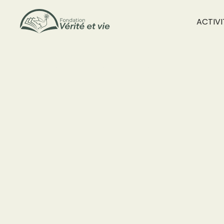
ACTIVI
accueil
/
prier
/
le chapelet
le chapelet
/
this is some te