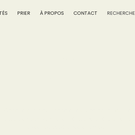
TÉS
PRIER
À PROPOS
CONTACT
RECHERCHE
xt inside of a div block.
PRIER
Le chapelet
Chaque grain du chapelet est une halte pour le
cœur, un pas vers la lumière, une prière offerte
avec foi, espérance et amour.