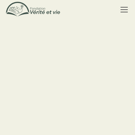
accueil
/
enseignements
/
collection soleil levant
collection soleil levant
/
this is some text inside of a div block.
LES ENSEIGNEMENTS
Enseignements
Des enseignements pour nourrir la foi,
éclairer le quotidien et approfondir la parole
de Dieu dans un langage accessible à tous.