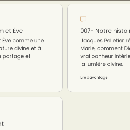
m et Ève
007- Notre histo
m et Ève comme une
Jacques Pelletier ré
ature divine et à
Marie, comment Die
e partage et
vrai bonheur intéri
la lumière divine.
Lire davantage
nt