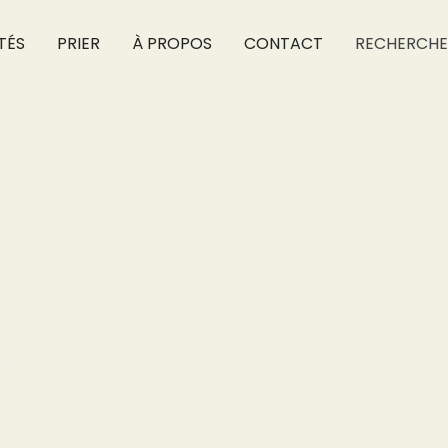
TÉS
PRIER
À PROPOS
CONTACT
RECHERCHE
collection soleil levant
/
mon histoire
Collection Soleil Levant
Mon histoire
Une série de rencontres spirituelles en partageant
son parcours inspiré par l’Évangile et en
présentant des outils concrets pour avancer vers
un bonheur véritable fondé sur la foi chrétienne.