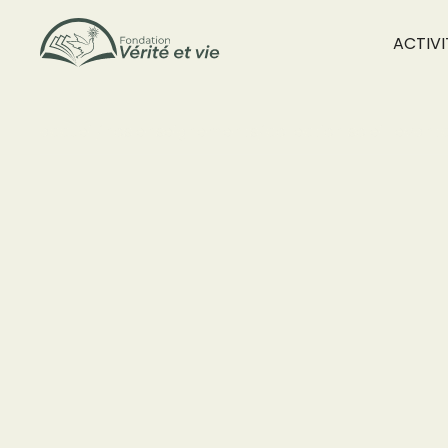
ACTIVI
accueil
/
nos enseignements
/
collection soleil levant