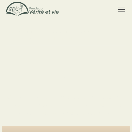
accueil
/
prier
/
le chapelet
le chapelet
/
this is some text inside of a div block.
PRIER
Le chapelet
Chaque grain du chapelet est une halte pour
le cœur, un pas vers la lumière, une prière
offerte avec foi, espérance et amour.