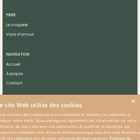
PRIER
Le chapelet
Vase d’amour
NAVIGATION
Accueil
À propos
Contact
×
e site Web utilise des cookies
us utilisons des cookies pour personnaliser le contenu, les publicités et
CONTACT
nalyser notre trafic. Nous partageons également des informations sur votre
ilisation de notre site avec nos partenaires de publicité et d'analyse qui
euvent les combiner avec d'autres informations que vous leur avez fournies 
'ils ont collectées lors de votre utilisation de leurs services.
Politique de