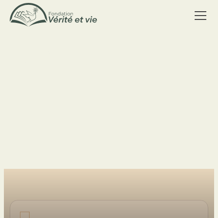
accueil
/
nos enseignements
/
les outils divins
les outils divins
/
les dons de l'esprit
Les outils Divins
Les dons de l'Esprit