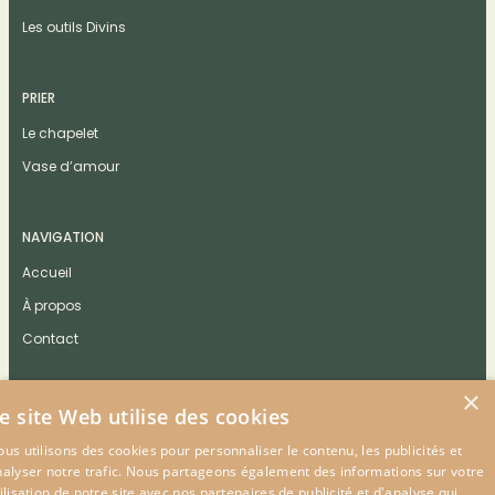
Les outils Divins
PRIER
Le chapelet
Vase d’amour
NAVIGATION
Accueil
À propos
Contact
×
e site Web utilise des cookies
us utilisons des cookies pour personnaliser le contenu, les publicités et
CONTACT
nalyser notre trafic. Nous partageons également des informations sur votre
ilisation de notre site avec nos partenaires de publicité et d'analyse qui