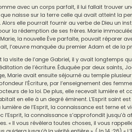
mme avec un corps parfait, il lui fallait trouver une
e que naisse sur la terre celle qui avait atteint la 
Alors elle pourrait fournir au verbe de Dieu un ins
 pour la rédemption de ses frères. Marie immaculé
arie, la nouvelle Ève parfaite, pouvait réparer av
ait, l’œuvre manquée du premier Adam et de la pr
la visite de l’ange Gabriel, il y avait longtemps qu
méditation de l’écriture. Éduquée par deux saints, 
, Marie avait ensuite séjourné au temple plusieurs
ofondeur l’Écriture, par l’enseignement des femme
cteurs de la loi. De plus, elle recevait lumière et
habitait en elle à un degré éminent. L’Esprit saint es
lumière de l’Esprit, la connaissance est terne et v
c l’Esprit, la connaissance s’approfondit jusqu’à a
s. « Il vous révèlera toutes choses, il vous rappell
ous guidera jusqu’à la vérité entière ». (Jn 14 :26) « L