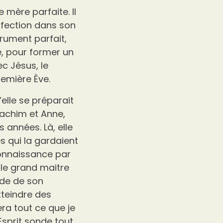
 mère parfaite. Il
perfection dans son
trument parfait,
e, pour former un
ec Jésus, le
emière Ève.
’elle se préparait
Joachim et Anne,
 années. Là, elle
s qui la gardaient
 connaissance par
t le grand maitre
ide de son
tteindre des
era tout ce que je
’Esprit sonde tout,