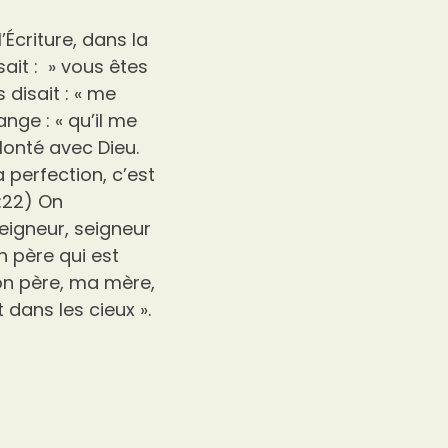
Écriture, dans la
ait : » vous êtes
disait : « me
ange : « qu’il me
olonté avec Dieu.
 perfection, c’est
:22) On
seigneur, seigneur
n père qui est
mon père, ma mère,
 dans les cieux ».
e