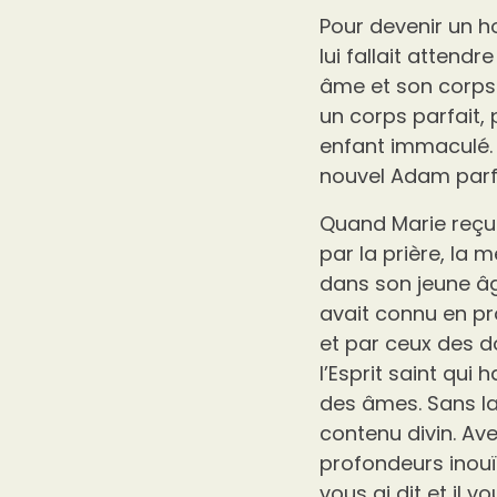
Pour devenir un ho
lui fallait attendr
âme et son corps. 
un corps parfait,
enfant immaculé. M
nouvel Adam parf
Quand Marie reçut 
par la prière, la 
dans son jeune âge
avait connu en pr
et par ceux des do
l’Esprit saint qui 
des âmes. Sans la 
contenu divin. Ave
profondeurs inouïe
vous ai dit et il v