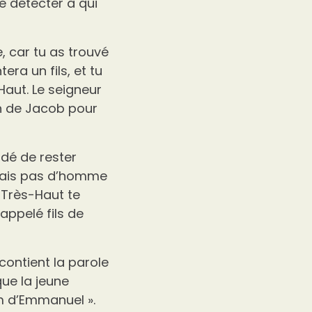
e détecter à qui
e, car tu as trouvé
ra un fils, et tu
Haut. Le seigneur
on de Jacob pour
idé de rester
onnais pas d’homme
u Très-Haut te
appelé fils de
 contient la parole
 que la jeune
om d’Emmanuel ».