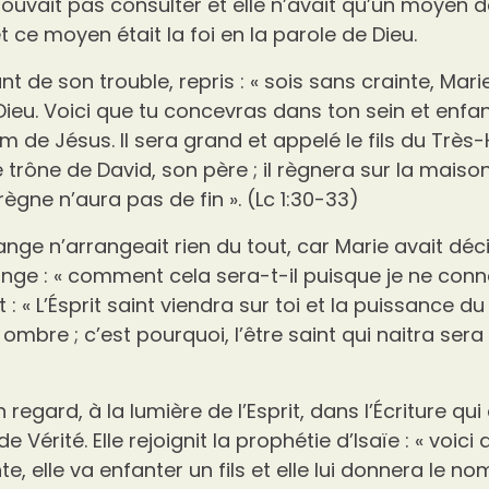
ouvait pas consulter et elle n’avait qu’un moyen d
et ce moyen était la foi en la parole de Dieu.
t de son trouble, repris : « sois sans crainte, Mari
eu. Voici que tu concevras dans ton sein et enfante
m de Jésus. Il sera grand et appelé le fils du Très-
e trône de David, son père ; il règnera sur la mais
 règne n’aura pas de fin ». (Lc 1:30-33)
ange n’arrangeait rien du tout, car Marie avait déc
 l’ange : « comment cela sera-t-il puisque je ne c
 : « L’Ésprit saint viendra sur toi et la puissance d
mbre ; c’est pourquoi, l’être saint qui naitra sera 
regard, à la lumière de l’Esprit, dans l’Écriture qui
de Vérité. Elle rejoignit la prophétie d’Isaïe : « voici
, elle va enfanter un fils et elle lui donnera le n