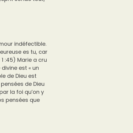
mour indéfectible.
nheureuse es tu, car
 1 :45) Marie a cru
divine est « un
ole de Dieu est
es pensées de Dieu
ar la foi qu’on y
vos pensées que