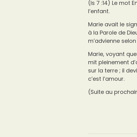
(Is 7 :14) Le mot 
l’enfant.
Marie avait le si
à la Parole de Die
m’advienne selon t
Marie, voyant que 
mit pleinement d’a
sur la terre ; il de
c’est l’amour.
(Suite au procha