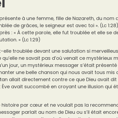
l
présente à une femme, fille de Nazareth, du nom de 
mblée de grâces, le seigneur est avec toi ». (Lc 1:28)
après : « À cette parole, elle fut troublée et elle s
utation. » (Lc 1:29)
t-elle troublée devant une salutation si merveilleu
qu’elle ne savait pas d’où venait ce mystérieux m
u’un jour, un mystérieux messager s’était présenté
hanter une belle chanson qui nous avait tous mis da
an allait directement contre ce que Dieu avait dit
t Ève avait succombé en croyant une illusion qui ét
e histoire par cœur et ne voulait pas la recommenc
 messager parlait au nom de Dieu ou s’il était enco