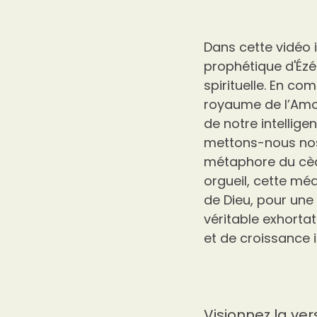
Dans cette vidéo 
prophétique d'Ézé
spirituelle. En com
royaume de l’Amou
de notre intellig
mettons-nous nos 
métaphore du cèd
orgueil, cette mé
de Dieu, pour une 
véritable exhorta
et de croissance i
Visionnez la ver