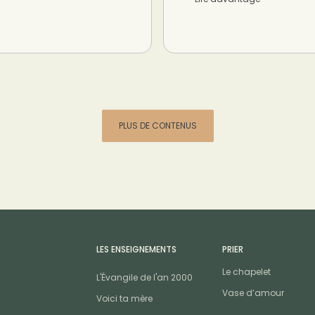
PLUS DE CONTENUS
LES ENSEIGNEMENTS
PRIER
Le chapelet
L'Évangile de l'an 2000
Vase d’amour
Voici ta mère