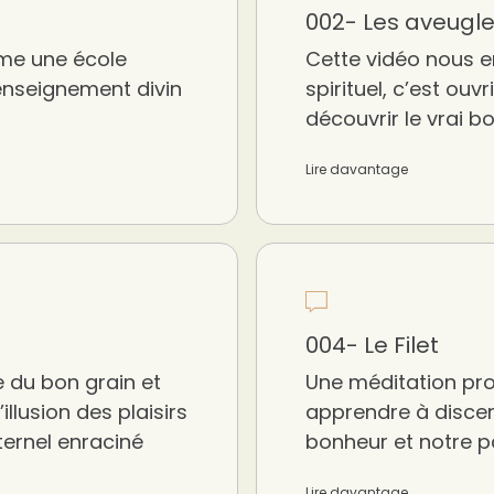
002- Les aveugl
mme une école
Cette vidéo nous e
 enseignement divin
spirituel, c’est ouv
découvrir le vrai b
Lire davantage
004- Le Filet
 du bon grain et
Une méditation pro
’illusion des plaisirs
apprendre à discern
ternel enraciné
bonheur et notre pa
Lire davantage