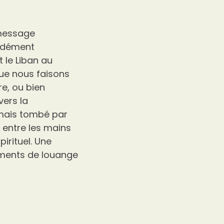
 message
ondément
t le Liban au
que nous faisons
e, ou bien
vers la
mais tombé par
 entre les mains
irituel. Une
uments de louange