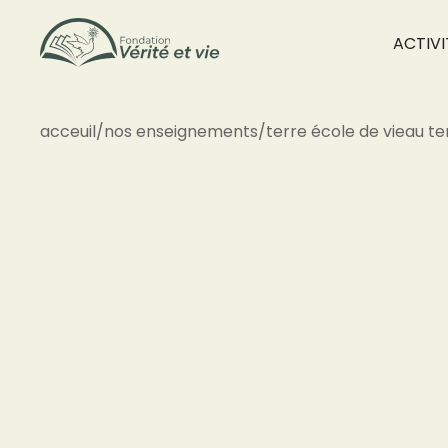
ACTIVI
acceuil
/
nos enseignements
/
terre école de vie
au te