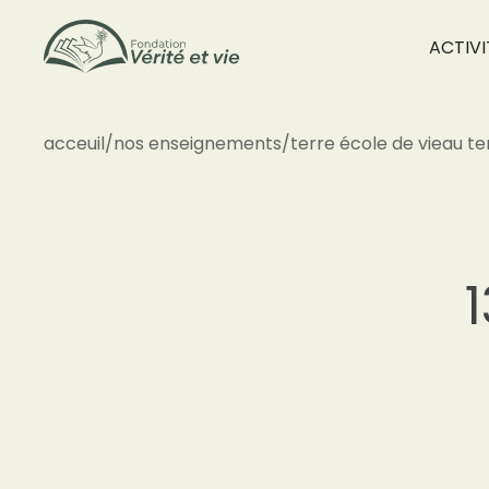
ACTIVI
acceuil
/
nos enseignements
/
terre école de vie
au te