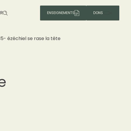
R
ENSEIGNEMENTS
DONS
35- ézéchiel se rase la tête
e