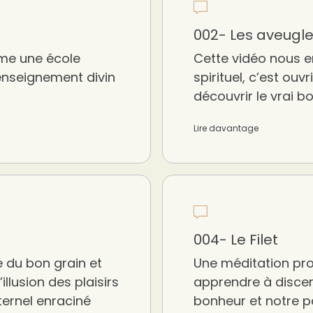
002- Les aveugl
mme une école
Cette vidéo nous e
 enseignement divin
spirituel, c’est ouv
découvrir le vrai b
Lire davantage
004- Le Filet
 du bon grain et
Une méditation pro
’illusion des plaisirs
apprendre à discern
ternel enraciné
bonheur et notre pa