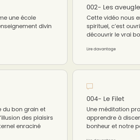
002- Les aveugl
mme une école
Cette vidéo nous e
 enseignement divin
spirituel, c’est ouv
découvrir le vrai b
Lire davantage
004- Le Filet
 du bon grain et
Une méditation pro
’illusion des plaisirs
apprendre à discern
ternel enraciné
bonheur et notre pa