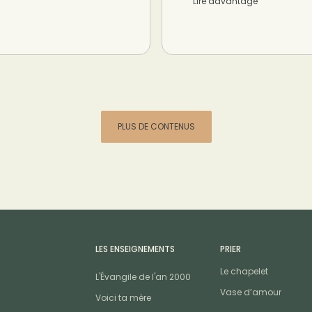
Lire davantage
PLUS DE CONTENUS
LES ENSEIGNEMENTS
PRIER
Le chapelet
L'Évangile de l'an 2000
Vase d’amour
Voici ta mère