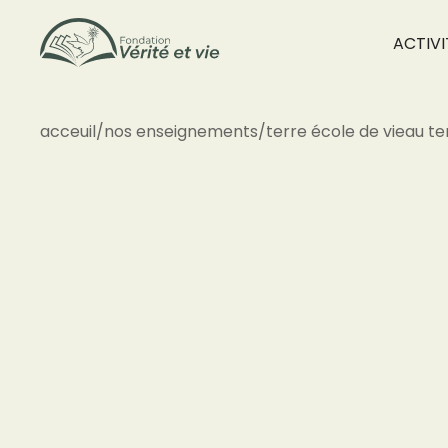
ACTIVI
acceuil
/
nos enseignements
/
terre école de vie
au te