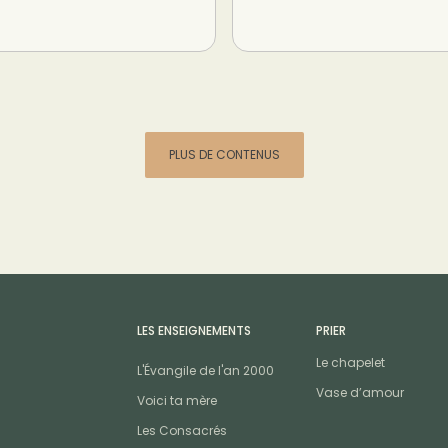
PLUS DE CONTENUS
LES ENSEIGNEMENTS
PRIER
Le chapelet
L'Évangile de l'an 2000
Vase d’amour
Voici ta mère
Les Consacrés