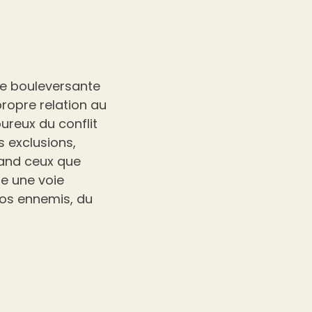
ire bouleversante
propre relation au
oureux du conflit
s exclusions,
and ceux que
e une voie
 nos ennemis, du