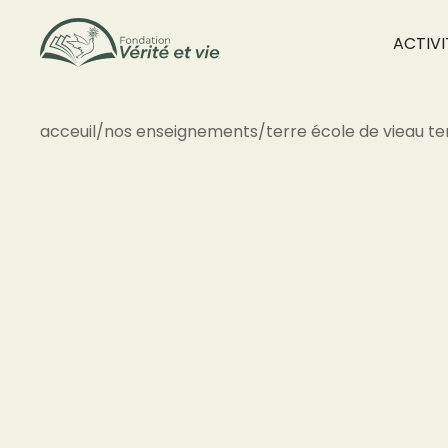
ACTIVI
acceuil
/
nos enseignements
/
terre école de vie
au te