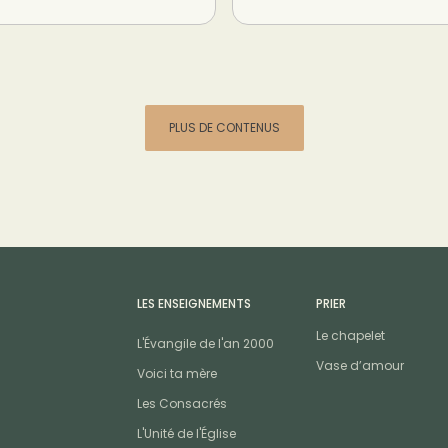
PLUS DE CONTENUS
LES ENSEIGNEMENTS
PRIER
Le chapelet
L'Évangile de l'an 2000
Vase d’amour
Voici ta mère
Les Consacrés
L'Unité de l'Église