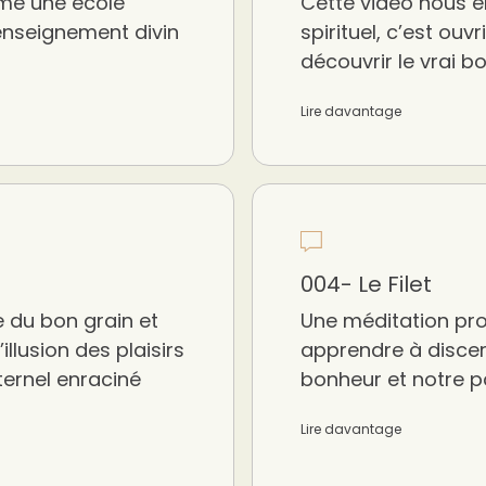
mme une école
Cette vidéo nous e
 enseignement divin
spirituel, c’est ouv
découvrir le vrai b
Lire davantage
004- Le Filet
 du bon grain et
Une méditation pro
’illusion des plaisirs
apprendre à discern
ternel enraciné
bonheur et notre pa
Lire davantage