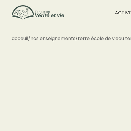
ACTIVI
acceuil
/
nos enseignements
/
terre école de vie
au te