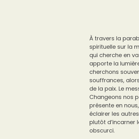
À travers la para
spirituelle sur la
qui cherche en va
apporte la lumièr
cherchons souven
souffrances, alors q
de la paix. Le me
Changeons nos pens
présente en nous,
éclairer les autre
plutôt d’incarner
obscurci.