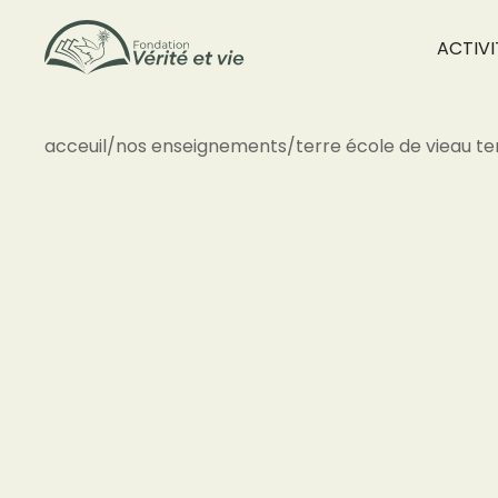
ACTIVI
acceuil
/
nos enseignements
/
terre école de vie
au te