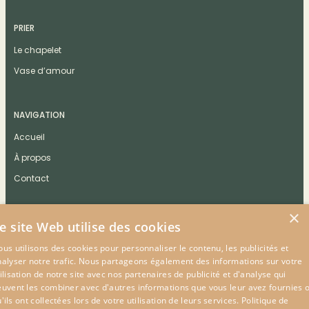
PRIER
Le chapelet
Vase d’amour
NAVIGATION
Accueil
À propos
Contact
×
e site Web utilise des cookies
us utilisons des cookies pour personnaliser le contenu, les publicités et
CONTACT
nalyser notre trafic. Nous partageons également des informations sur votre
ilisation de notre site avec nos partenaires de publicité et d'analyse qui
euvent les combiner avec d'autres informations que vous leur avez fournies 
'ils ont collectées lors de votre utilisation de leurs services.
Politique de