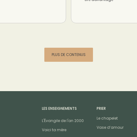
PLUS DE CONTENUS
LES ENSEIGNEMENTS
PRIER
Le chapelet
L'Évangile de l'an 2000
Vase d’amour
Voici ta mère