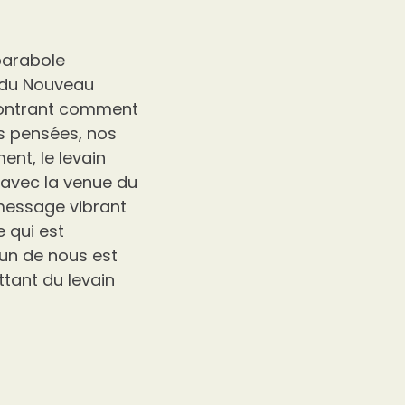
 parabole
é du Nouveau
 montrant comment
s pensées, nos
ent, le levain
’avec la venue du
 message vibrant
 qui est
cun de nous est
ttant du levain