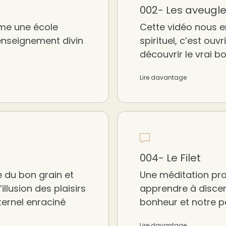
002- Les aveugl
mme une école
Cette vidéo nous e
 enseignement divin
spirituel, c’est ouv
découvrir le vrai b
Lire davantage
004- Le Filet
 du bon grain et
Une méditation pro
’illusion des plaisirs
apprendre à discern
ternel enraciné
bonheur et notre pa
Lire davantage