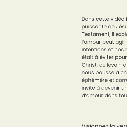
Dans cette vidéo i
puissante de Jésu
Testament, il exp
l’amour peut agir
intentions et nos 
était à éviter po
Christ, ce levain
nous pousse à cho
éphémère et corru
invité à devenir u
d’amour dans tout
Visionnez la ver