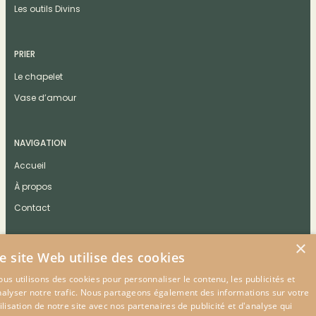
Les outils Divins
PRIER
Le chapelet
Vase d’amour
NAVIGATION
Accueil
À propos
Contact
×
e site Web utilise des cookies
us utilisons des cookies pour personnaliser le contenu, les publicités et
CONTACT
nalyser notre trafic. Nous partageons également des informations sur votre
ilisation de notre site avec nos partenaires de publicité et d'analyse qui