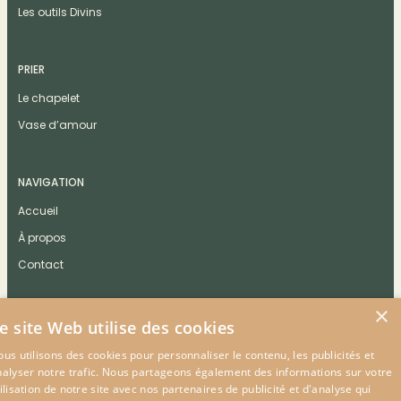
Les outils Divins
PRIER
Le chapelet
Vase d’amour
NAVIGATION
Accueil
À propos
Contact
×
e site Web utilise des cookies
us utilisons des cookies pour personnaliser le contenu, les publicités et
CONTACT
nalyser notre trafic. Nous partageons également des informations sur votre
ilisation de notre site avec nos partenaires de publicité et d'analyse qui