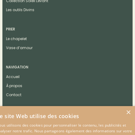
Collection Soleil Levant
Les outils Divins
PRIER
Le chapelet
Vase d’amour
NAVIGATION
Accueil
À propos
Contact
×
e site Web utilise des cookies
us utilisons des cookies pour personnaliser le contenu, les publicités et
CONTACT
nalyser notre trafic. Nous partageons également des informations sur votre