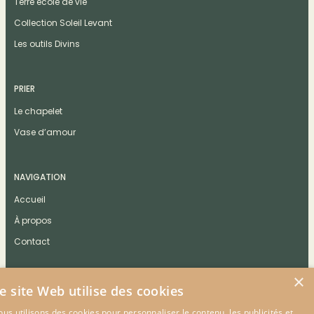
Terre école de vie
Collection Soleil Levant
Les outils Divins
PRIER
Le chapelet
Vase d’amour
NAVIGATION
Accueil
À propos
Contact
×
e site Web utilise des cookies
us utilisons des cookies pour personnaliser le contenu, les publicités et