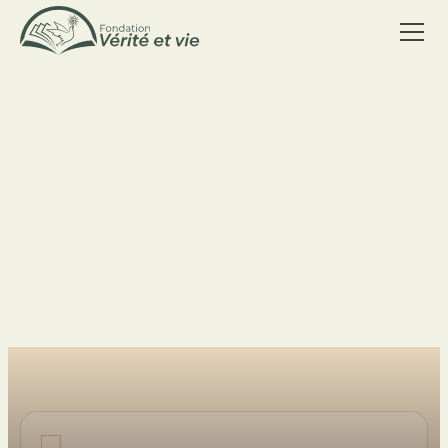
accueil
/
nos enseignements
/
les outils divins
les outils divins
/
nos sens
Les outils Divins
Nos Sens