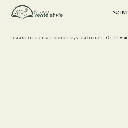
ACTIVI
acceuil
/
nos enseignements
/
voici ta mère
/
001 - voi