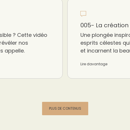
005- La créatio
isible ? Cette vidéo
Une plongée inspir
révéler nos
esprits célestes qu
s appelle.
et incarnent la bea
Lire davantage
PLUS DE CONTENUS