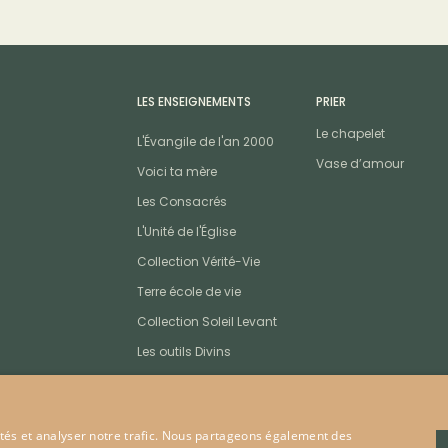
LES ENSEIGNEMENTS
PRIER
Le chapelet
L'Évangile de l'an 2000
Vase d’amour
Voici ta mère
Les Consacrés
L'Unité de l'Église
Collection Vérité-Vie
Terre école de vie
Collection Soleil Levant
Les outils Divins
cités et analyser notre trafic. Nous partageons également des