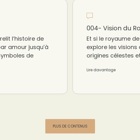
004- Vision du 
lit l’histoire de
Et si le royaume de 
par amour jusqu’à
explore les visions
 symboles de
origines célestes e
Lire davantage
PLUS DE CONTENUS