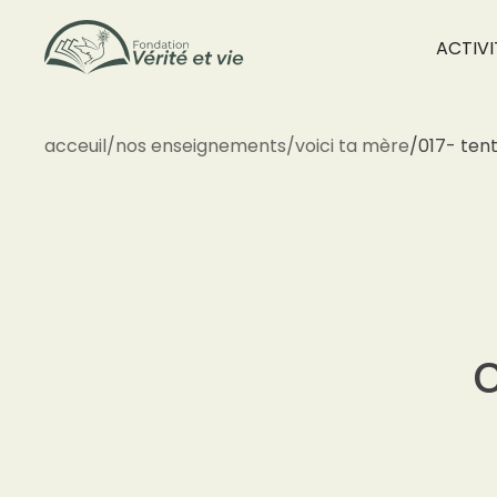
ACTIVI
acceuil
/
nos enseignements
/
voici ta mère
/
017- ten