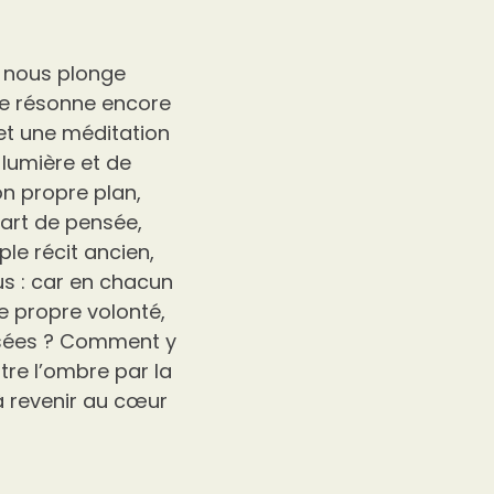
o nous plonge
que résonne encore
 et une méditation
lumière et de
n propre plan,
cart de pensée,
ple récit ancien,
us : car en chacun
re propre volonté,
nsées ? Comment y
re l’ombre par la
à revenir au cœur