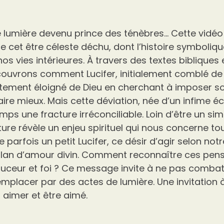
de lumière devenu prince des ténèbres… Cette vidé
e cet être céleste déchu, dont l’histoire symboli
os vies intérieures. À travers des textes bibliques
couvrons comment Lucifer, initialement comblé de 
ntement éloigné de Dieu en cherchant à imposer so
ire mieux. Mais cette déviation, née d’un infime é
mps une fracture irréconciliable. Loin d’être un sim
ure révèle un enjeu spirituel qui nous concerne to
parfois un petit Lucifer, ce désir d’agir selon not
plan d’amour divin. Comment reconnaître ces pe
ceur et foi ? Ce message invite à ne pas combatt
remplacer par des actes de lumière. Une invitation 
: aimer et être aimé.