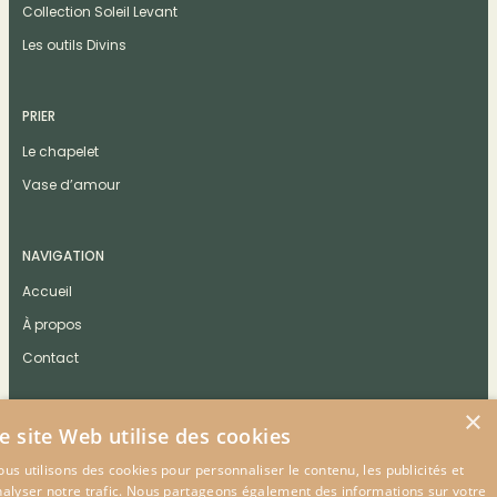
Collection Soleil Levant
Les outils Divins
PRIER
Le chapelet
Vase d’amour
NAVIGATION
Accueil
À propos
Contact
×
e site Web utilise des cookies
us utilisons des cookies pour personnaliser le contenu, les publicités et
CONTACT
nalyser notre trafic. Nous partageons également des informations sur votre