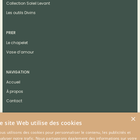
Collection Soleil Levant
Les outils Divins
PRIER
Le chapelet
Vase d’amour
NAVIGATION
Accueil
À propos
Contact
×
e site Web utilise des cookies
us utilisons des cookies pour personnaliser le contenu, les publicités et
CONTACT
nalyser notre trafic. Nous partageons également des informations sur votre