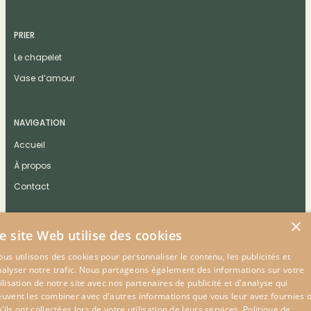
PRIER
Le chapelet
Vase d’amour
NAVIGATION
Accueil
À propos
Contact
×
e site Web utilise des cookies
us utilisons des cookies pour personnaliser le contenu, les publicités et
CONTACT
nalyser notre trafic. Nous partageons également des informations sur votre
ilisation de notre site avec nos partenaires de publicité et d'analyse qui
euvent les combiner avec d'autres informations que vous leur avez fournies 
'ils ont collectées lors de votre utilisation de leurs services.
Politique de