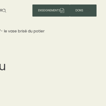
R
ENSEIGNEMENTS
DONS
7- le vase brisé du potier
du