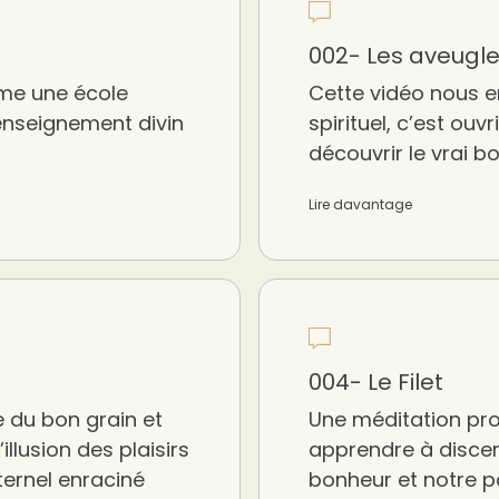
002- Les aveugl
mme une école
Cette vidéo nous e
 enseignement divin
spirituel, c’est ouv
découvrir le vrai b
Lire davantage
004- Le Filet
 du bon grain et
Une méditation pro
’illusion des plaisirs
apprendre à discern
ternel enraciné
bonheur et notre pa