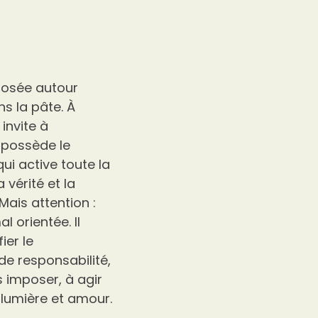
posée autour
s la pâte. À
invite à
 possède le
qui active toute la
 vérité et la
Mais attention :
l orientée. Il
ier le
de responsabilité,
s imposer, à agir
lumière et amour.