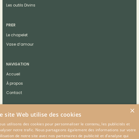
Les outils Divins
PRIER
Le chapelet
Vase d’amour
NAVIGATION
Accueil
À propos
Contact
×
e site Web utilise des cookies
us utilisons des cookies pour personnaliser le contenu, les publicités et
CONTACT
nalyser notre trafic. Nous partageons également des informations sur votre
ilisation de notre site avec nos partenaires de publicité et d'analyse qui