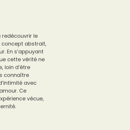
 redécouvrir le
 concept abstrait,
ur. En s’appuyant
que cette vérité ne
 loin d’être
as connaître
d’intimité avec
t amour. Ce
expérience vécue,
ernité.