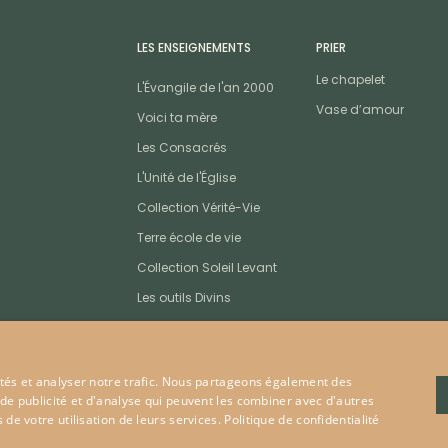
LES ENSEIGNEMENTS
PRIER
Le chapelet
L'Évangile de l'an 2000
Vase d’amour
Voici ta mère
Les Consacrés
L'Unité de l'Église
Collection Vérité-Vie
Terre école de vie
Collection Soleil Levant
Les outils Divins
cités et analyser notre trafic. Nous partageons également des
 de publicité et d'analyse qui peuvent les combiner avec d'autres
 de votre utilisation de leurs services.
Politique de confidentialité