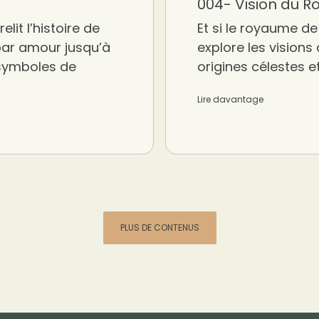
004- Vision du 
lit l’histoire de
Et si le royaume de 
par amour jusqu’à
explore les visions
 symboles de
origines célestes e
Lire davantage
PLUS DE CONTENUS