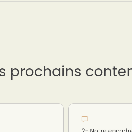
s prochains conte
2- Notre encad