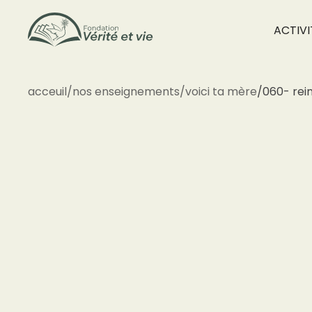
ACTIVI
acceuil
/
nos enseignements
/
voici ta mère
/
060- rei