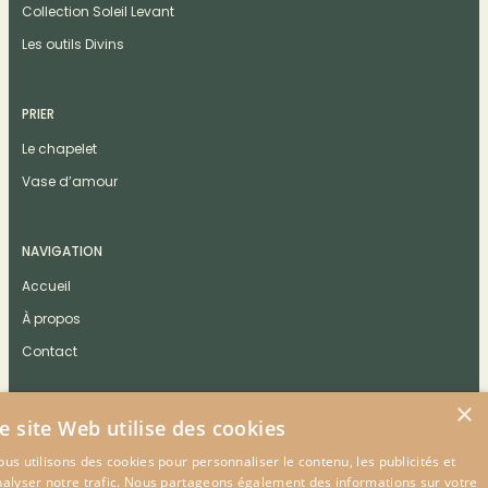
Collection Soleil Levant
Les outils Divins
PRIER
Le chapelet
Vase d’amour
NAVIGATION
Accueil
À propos
Contact
×
e site Web utilise des cookies
us utilisons des cookies pour personnaliser le contenu, les publicités et
CONTACT
nalyser notre trafic. Nous partageons également des informations sur votre