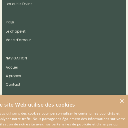
Les outils Divins
PRIER
Le chapelet
Vase d’amour
NAVIGATION
Accueil
À propos
Contact
×
e site Web utilise des cookies
us utilisons des cookies pour personnaliser le contenu, les publicités et
CONTACT
nalyser notre trafic. Nous partageons également des informations sur votre
ilisation de notre site avec nos partenaires de publicité et d'analyse qui