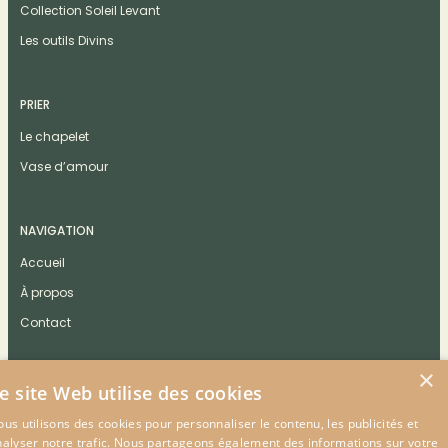
Collection Soleil Levant
Les outils Divins
PRIER
Le chapelet
Vase d’amour
NAVIGATION
Accueil
À propos
Contact
×
e site Web utilise des cookies
us utilisons des cookies pour personnaliser le contenu, les publicités et
CONTACT
nalyser notre trafic. Nous partageons également des informations sur votre