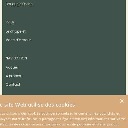
Les outils Divins
PRIER
Le chapelet
Vase d’amour
NAVIGATION
Accueil
À propos
Contact
×
e site Web utilise des cookies
us utilisons des cookies pour personnaliser le contenu, les publicités et
CONTACT
nalyser notre trafic. Nous partageons également des informations sur votre
ilisation de notre site avec nos partenaires de publicité et d'analyse qui