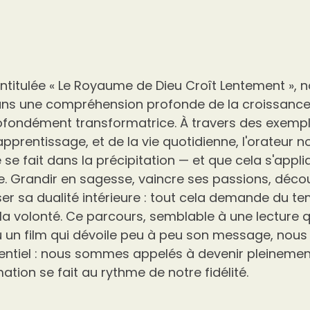
intitulée « Le Royaume de Dieu Croît Lentement »
ans une compréhension profonde de la croissance sp
ofondément transformatrice. À travers des exempl
’apprentissage, et de la vie quotidienne, l'orateur 
 se fait dans la précipitation — et que cela s'appl
re. Grandir en sagesse, vaincre ses passions, décou
ser sa dualité intérieure : tout cela demande du te
la volonté. Ce parcours, semblable à une lectur
 un film qui dévoile peu à peu son message, nou
sentiel : nous sommes appelés à devenir pleinemen
ation se fait au rythme de notre fidélité.