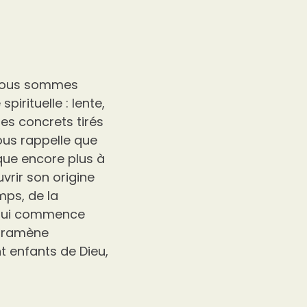
, nous sommes
irituelle : lente,
es concrets tirés
nous rappelle que
ique encore plus à
vrir son origine
mps, de la
e qui commence
s ramène
t enfants de Dieu,