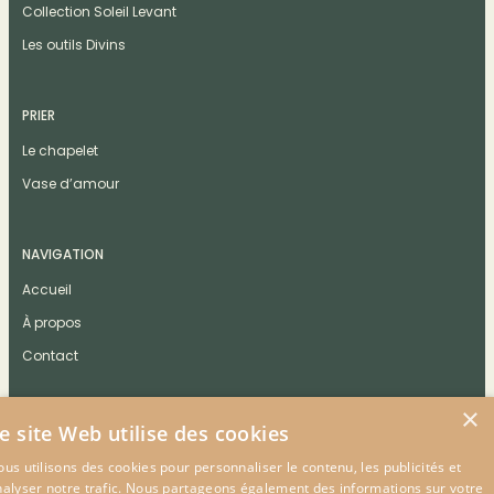
Collection Soleil Levant
Les outils Divins
PRIER
Le chapelet
Vase d’amour
NAVIGATION
Accueil
À propos
Contact
×
e site Web utilise des cookies
us utilisons des cookies pour personnaliser le contenu, les publicités et
CONTACT
nalyser notre trafic. Nous partageons également des informations sur votre