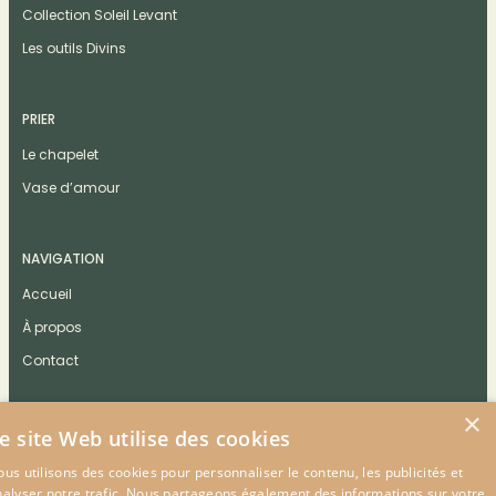
Collection Soleil Levant
Les outils Divins
PRIER
Le chapelet
Vase d’amour
NAVIGATION
Accueil
À propos
Contact
×
e site Web utilise des cookies
us utilisons des cookies pour personnaliser le contenu, les publicités et
CONTACT
nalyser notre trafic. Nous partageons également des informations sur votre