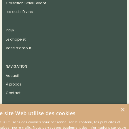
Collection Soleil Levant
Les outils Divins
PRIER
Le chapelet
Vase d’amour
NAVIGATION
Accueil
À propos
Contact
×
e site Web utilise des cookies
us utilisons des cookies pour personnaliser le contenu, les publicités et
CONTACT
nalyser notre trafic. Nous partageons également des informations sur votre