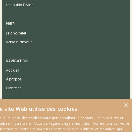
Les outils Divins
PRIER
Le chapelet
Vase d’amour
NAVIGATION
Accueil
À propos
Contact
×
e site Web utilise des cookies
us utilisons des cookies pour personnaliser le contenu, les publicités et
CONTACT
nalyser notre trafic. Nous partageons également des informations sur votre
ilisation de notre site avec nos partenaires de publicité et d'analyse qui